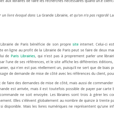
t aux libraires de faire les recherches nécessaires quand un.e client.e
r un livre évoqué dans
La Grande Librairie
, et qu’on n’a pas regardé
La
 Librairie de Paris bénéficie de son propre
site
internet. Celui-ci 
 vente en ligne au profit de la Librairie de Paris peut se faire de deux
elui de
Paris Librairies
, qui n’est pas à proprement parler une librai
e par l’une de ses références, et le site affiche les différentes éditions, 
nier, qui n’en est pas réellement un, puisqu’il ne sert que de biais po
essage de demande de mise de côté avec les références du client, pour 
nt de faire des demandes de mise de côté, mais aussi de commander u
mande est arrivée, mais il est toutefois possible de payer par carte
la commande ne soit envoyée. Les libraires sont trois à gérer les 
ment. Elles s’élèvent globalement au nombre de quinze à trente par j
 si disponible. Mais les livres numériques ne représentent qu’une 