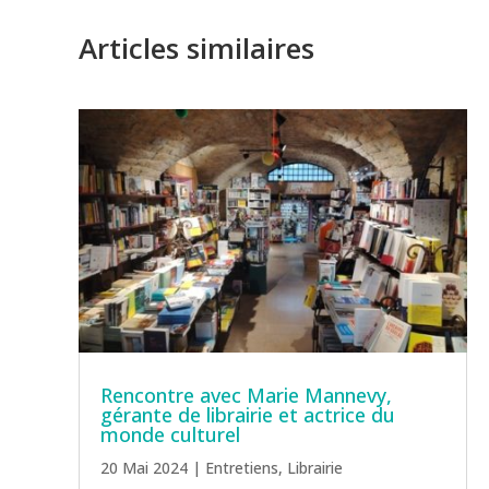
Articles similaires
Rencontre avec Marie Mannevy,
gérante de librairie et actrice du
monde culturel
20 Mai 2024
|
Entretiens
,
Librairie