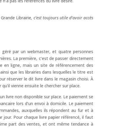
 n’a pas les références du livre désiré.
 Grande Librairie
, c’est toujours utile d’avoir accès
est géré par un webmaster, et quatre personnes
 manières. La première, c’est de passer directement
rie en ligne, mais un site de référencement des
ainsi que les librairies dans lesquelles le titre est
ur réserver le dit livre dans le magasin choisi. À
qu’il vienne ensuite le chercher sur place.
n livre non disponible sur place. Le paiement se
 bancaire lors d’un envoi à domicile. Le paiement
commandes, auxquelles ils répondent au fur et à
our. Pour chaque livre papier référencé, il faut
infime part des ventes, et ont même tendance à