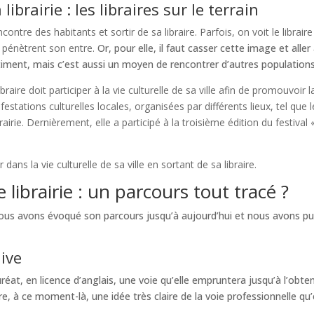
ibrairie : les libraires sur le terrain
ncontre des habitants et sortir de sa libraire. Parfois, on voit le libr
e pénètrent son entre.
Or, pour elle, il faut casser cette image et alle
timent, mais c’est aussi un moyen de rencontrer d’autres populations 
aire doit participer à la vie culturelle de sa ville afin de promouvoir l
ifestations culturelles locales, organisées par différents lieux, tel qu
irie. Dernièrement, elle a participé à la troisième édition du festival 
ns la vie culturelle de sa ville en sortant de sa libraire.
librairie : un parcours tout tracé ?
us avons évoqué son parcours jusqu’à aujourd’hui et nous avons pu 
dive
éat, en licence d’anglais, une voie qu’elle empruntera jusqu’à l’obten
, à ce moment-là, une idée très claire de la voie professionnelle qu’e