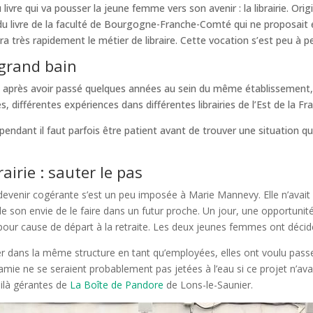
ivre qui va pousser la jeune femme vers son avenir : la librairie. Origi
 du livre de la faculté de Bourgogne-Franche-Comté qui ne proposait
ra très rapidement le métier de libraire. Cette vocation s’est peu à p
e grand bain
rie après avoir passé quelques années au sein du même établissement,
s, différentes expériences dans différentes librairies de l’Est de la Fr
ependant il faut parfois être patient avant de trouver une situation qu
airie : sauter le pas
 devenir cogérante s’est un peu imposée à Marie Mannevy. Elle n’avai
de son envie de le faire dans un futur proche. Un jour, une opportunit
e pour cause de départ à la retraite. Les deux jeunes femmes ont décid
r dans la même structure en tant qu’employées, elles ont voulu passer
amie ne se seraient probablement pas jetées à l’eau si ce projet n’ava
oilà gérantes de
La Boîte de Pandore
de Lons-le-Saunier.