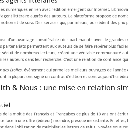
 numériques en lien avec l’édition émergent sur Internet. Librinova e
e d’agent littéraire auprès des auteurs. La plateforme propose de nom
tion et de suivi. Des services qui, par ailleurs, possèdent des prix
spose d’un avantage considérable : des partenariats avec de grandes ma
s partenariats permettent aux auteurs de se faire repérer plus faci
t séduit de nombreux lecteurs, créant une véritable communauté autou
i les auteurs dans leur recherche. C’est une relation de confiance qui s
x des Étoiles
, événement qui prime les meilleurs ouvrages de l’année d
 la plupart ont signé un contrat d’édition et sont aujourd’hui édités
h & Nous : une mise en relation sim
tiel
s de la moitié des Français et Françaises de plus de 18 ans ont écrit
rte face à une offre (éditeur) moindre, presque inexistante. En effet
t dans l’obligation de multiplier les lettres de refus. Noyées sous ce