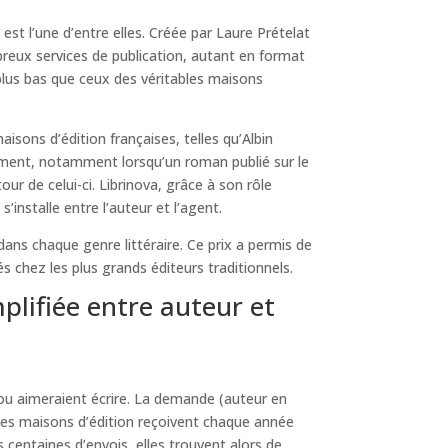
st l’une d’entre elles. Créée par Laure Prételat
breux services de publication, autant en format
 plus bas que ceux des véritables maisons
isons d’édition françaises, telles qu’Albin
lement, notamment lorsqu’un roman publié sur le
r de celui-ci. Librinova, grâce à son rôle
’installe entre l’auteur et l’agent.
ans chaque genre littéraire. Ce prix a permis de
 chez les plus grands éditeurs traditionnels.
plifiée entre auteur et
 ou aimeraient écrire. La demande (auteur en
, les maisons d’édition reçoivent chaque année
s centaines d’envois, elles trouvent alors de