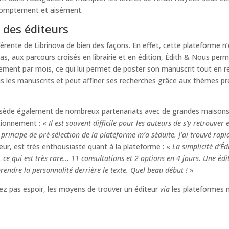
promptement et aisément.
 des éditeurs
rente de Librinova de bien des façons. En effet, cette plateforme n
s, aux parcours croisés en librairie et en édition, Édith & Nous perm
onnement par mois, ce qui lui permet de poster son manuscrit tout en
tous les manuscrits et peut affiner ses recherches grâce aux thèmes pr
sède également de nombreux partenariats avec de grandes maisons d’éd
nctionnement : «
Il est souvent difficile pour les auteurs de s’y retrouver
principe de pré-sélection de la plateforme m’a séduite. J’ai trouvé rap
r, est très enthousiaste quant à la plateforme : «
La simplicité d’
e qui est très rare… 11 consultations et 2 options en 4 jours. Une édit
rendre la personnalité derrière le texte. Quel beau début !
»
dez pas espoir, les moyens de trouver un éditeur
via
les plateformes n